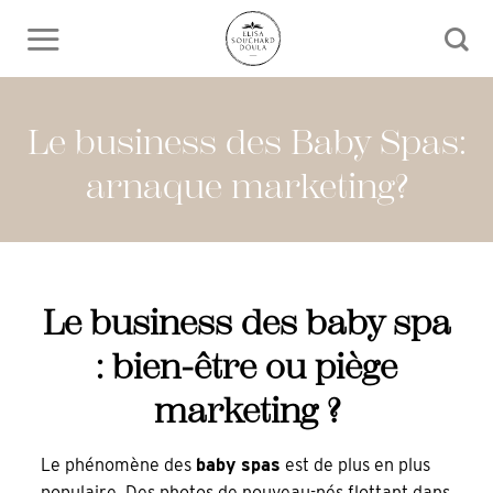
Skip
to
content
Le business des Baby Spas:
arnaque marketing?
Le business des baby spa
: bien-être ou piège
marketing ?
Le phénomène des
baby spas
est de plus en plus
populaire. Des photos de nouveau-nés flottant dans