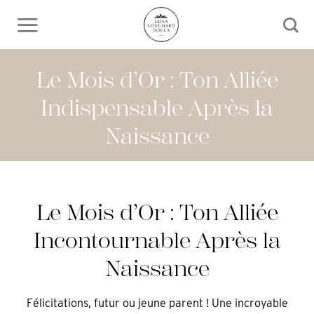
Skip
to
content
Le Mois d’Or : Ton Alliée
Indispensable Après la
Naissance
Le Mois d’Or : Ton Alliée
Incontournable Après la
Naissance
Félicitations, futur ou jeune parent ! Une incroyable