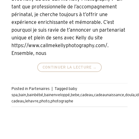
tant que professionnelle de l’accompagnement
périnatal, je cherche toujours à t’offrir une
expérience enrichissante et mémorable. C’est
pourquoi je suis ravie de t’annoncer un partenariat
unique et plein de sens avec Kelly du site
https://www.callmekellyphotography.com/.
Ensemble, nous
CONTINUER LA LECTURE
→
Posted in
Partenaires
|
Tagged
baby
spa
,
bain
,
bainbébé
,
bainenveloppé
,
bebe
,
cadeau
,
cadeaunaissance
,
doula
,
i
cadeau
,
lehavre
,
photo
,
photographe