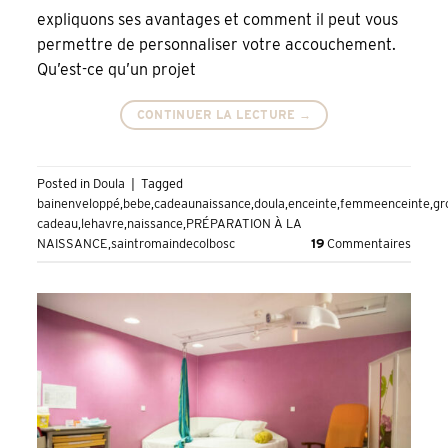
expliquons ses avantages et comment il peut vous
permettre de personnaliser votre accouchement.
Qu’est-ce qu’un projet
CONTINUER LA LECTURE
→
Posted in
Doula
|
Tagged
bainenveloppé
,
bebe
,
cadeaunaissance
,
doula
,
enceinte
,
femmeenceinte
,
gr
cadeau
,
lehavre
,
naissance
,
PRÉPARATION À LA
NAISSANCE
,
saintromaindecolbosc
19
Commentaires