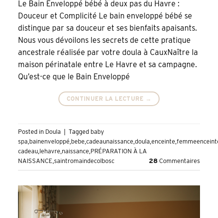
Le Bain Enveloppé bébé à deux pas du Havre :
Douceur et Complicité Le bain enveloppé bébé se
distingue par sa douceur et ses bienfaits apaisants.
Nous vous dévoilons les secrets de cette pratique
ancestrale réalisée par votre doula à CauxNaître la
maison périnatale entre Le Havre et sa campagne.
Qu’est-ce que le Bain Enveloppé
CONTINUER LA LECTURE
→
Posted in
Doula
|
Tagged
baby
spa
,
bainenveloppé
,
bebe
,
cadeaunaissance
,
doula
,
enceinte
,
femmeenceint
cadeau
,
lehavre
,
naissance
,
PRÉPARATION À LA
NAISSANCE
,
saintromaindecolbosc
28
Commentaires