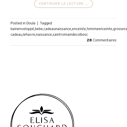
CONTINUER LA LECTURE
→
Posted in
Doula
|
Tagged
bainenveloppé
,
bebe
,
cadeaunaissance
,
enceinte
,
femmeenceinte
,
grosses
cadeau
,
lehavre
,
naissance
,
saintromaindecolbosc
28
Commentaires