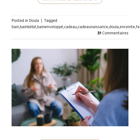
Posted in
Doula
|
Tagged
bain
,
bainbébé
,
bainenveloppé
,
cadeau
,
cadeaunaissance
,
doula
,
enceinte
,
f
31
Commentaires