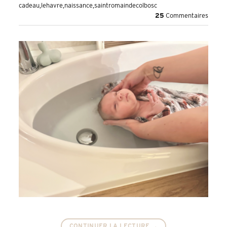
cadeau
,
lehavre
,
naissance
,
saintromaindecolbosc
25
Commentaires
CONTINUER LA LECTURE
→