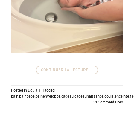
CONTINUER LA LECTURE
→
Posted in
Doula
|
Tagged
bain
,
bainbébé
,
bainenveloppé
,
cadeau
,
cadeaunaissance
,
doula
,
enceinte
,
f
31
Commentaires